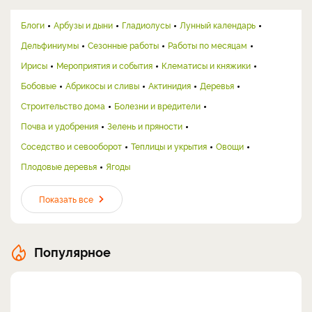
Блоги
Арбузы и дыни
Гладиолусы
Лунный календарь
Дельфиниумы
Сезонные работы
Работы по месяцам
Ирисы
Мероприятия и события
Клематисы и княжики
Бобовые
Абрикосы и сливы
Актинидия
Деревья
Строительство дома
Болезни и вредители
Почва и удобрения
Зелень и пряности
Соседство и севооборот
Теплицы и укрытия
Овощи
Плодовые деревья
Ягоды
Показать все
Популярное