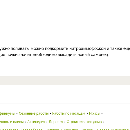
нужно поливать, можно подкормить нитроаммофоской и также ещ
щие почки значит необходимо высадить новый саженец.
финиумы
Сезонные работы
Работы по месяцам
Ирисы
икосы и сливы
Актинидия
Деревья
Строительство дома
Соседство и севооборот
Теплицы и укрытия
Овощи
Плодовые деревья