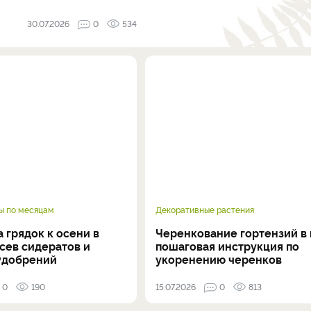
30.07.2026
0
534
ы по месяцам
Декоративные растения
 грядок к осени в
Черенкование гортензий в 
осев сидератов и
пошаговая инструкция по
удобрений
укоренению черенков
0
190
15.07.2026
0
813