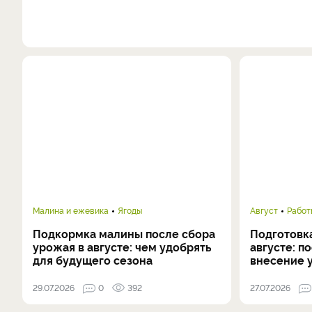
Малина и ежевика
Ягоды
Август
Работ
Подкормка малины после сбора
Подготовка
урожая в августе: чем удобрять
августе: п
для будущего сезона
внесение 
29.07.2026
0
392
27.07.2026