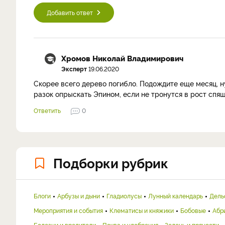
Добавить ответ
Хромов Николай Владимирович
Эксперт
19.06.2020
Скорее всего дерево погибло. Подождите еще месяц, 
разок опрыскать Эпином, если не тронутся в рост спя
Ответить
0
Подборки рубрик
Блоги
Арбузы и дыни
Гладиолусы
Лунный календарь
Дель
Мероприятия и события
Клематисы и княжики
Бобовые
Абр
Болезни и вредители
Почва и удобрения
Зелень и пряности