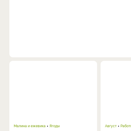
Малина и ежевика
Ягоды
Август
Работ