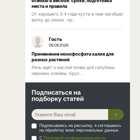
осенью и весной: сроки, подготовка
места и правила
От хорошего 3-4 года куста в мае нагибаю
ветку до земли , пр...
Гость
06.08.2026
Применение монофосфата калия для
разных растений
Речь идёт о кислой почве для голубики,
черники, клюквы, брус...
Подписаться на
подборку статей
>
Подписываясь на рассылку, я соглашаюсь
на обработку моих персональных данных.
С
Политикой конфиденциальности