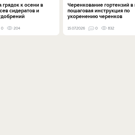
 грядок к осени в
Черенкование гортензий в 
осев сидератов и
пошаговая инструкция по
удобрений
укоренению черенков
0
204
15.07.2026
0
832