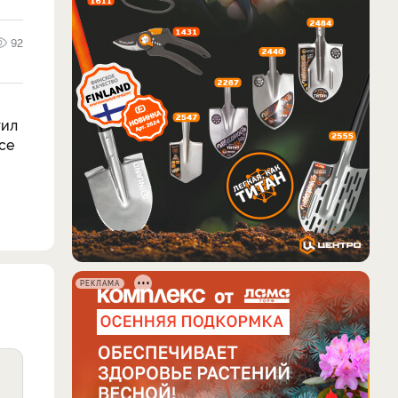
92
тил
се
РЕКЛАМА