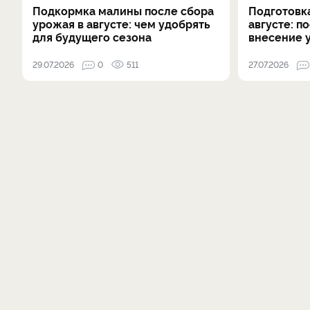
Подкормка малины после сбора
Подготовка
урожая в августе: чем удобрять
августе: п
для будущего сезона
внесение 
29.07.2026
0
511
27.07.2026