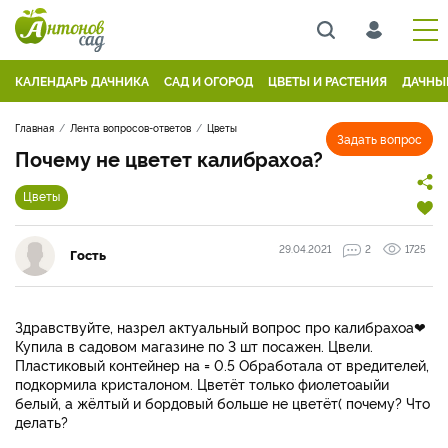
КАЛЕНДАРЬ ДАЧНИКА
САД И ОГОРОД
ЦВЕТЫ И РАСТЕНИЯ
ДАЧНЫ
Главная
Лента вопросов-ответов
Цветы
Задать вопрос
Почему не цветет калибрахоа?
Цветы
29.04.2021
2
1725
Гость
Здравствуйте, назрел актуальный вопрос про калибрахоа❤
Купила в садовом магазине по 3 шт посажен. Цвели.
Пластиковый контейнер на = 0.5 Обработала от вредителей,
подкормила кристалоном. Цветёт только фиолетоаыйи
белый, а жёлтый и бордовый больше не цветёт( почему? Что
делать?