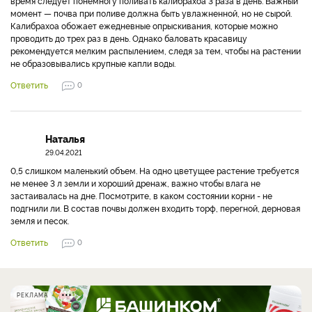
время следует понемногу поливать калибрахоа 3 раза в день. Важный
момент — почва при поливе должна быть увлажненной, но не сырой.
Калибрахоа обожает ежедневные опрыскивания, которые можно
проводить до трех раз в день. Однако баловать красавицу
рекомендуется мелким распылением, следя за тем, чтобы на растении
не образовывались крупные капли воды.
Ответить
0
Наталья
29.04.2021
0,5 слишком маленький объем. На одно цветущее растение требуется
не менее 3 л земли и хороший дренаж, важно чтобы влага не
застаивалась на дне. Посмотрите, в каком состоянии корни - не
подгнили ли. В состав почвы должен входить торф, перегной, дерновая
земля и песок.
Ответить
0
РЕКЛАМА