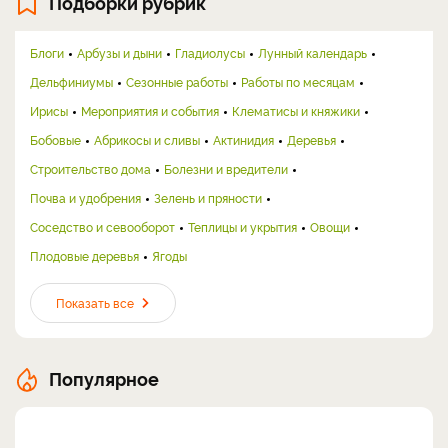
Подборки рубрик
Блоги
Арбузы и дыни
Гладиолусы
Лунный календарь
Дельфиниумы
Сезонные работы
Работы по месяцам
Ирисы
Мероприятия и события
Клематисы и княжики
Бобовые
Абрикосы и сливы
Актинидия
Деревья
Строительство дома
Болезни и вредители
Почва и удобрения
Зелень и пряности
Соседство и севооборот
Теплицы и укрытия
Овощи
Плодовые деревья
Ягоды
Показать все
Популярное