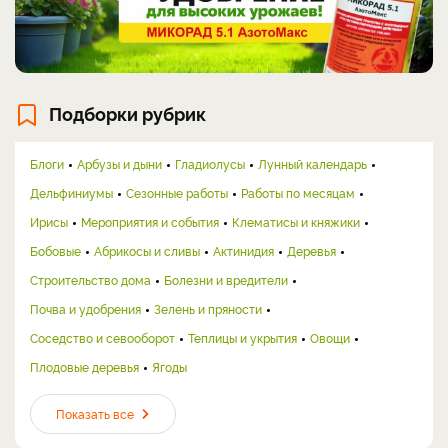
Подборки рубрик
Блоги
Арбузы и дыни
Гладиолусы
Лунный календарь
Дельфиниумы
Сезонные работы
Работы по месяцам
Ирисы
Мероприятия и события
Клематисы и княжики
Бобовые
Абрикосы и сливы
Актинидия
Деревья
Строительство дома
Болезни и вредители
Почва и удобрения
Зелень и пряности
Соседство и севооборот
Теплицы и укрытия
Овощи
Плодовые деревья
Ягоды
Показать все