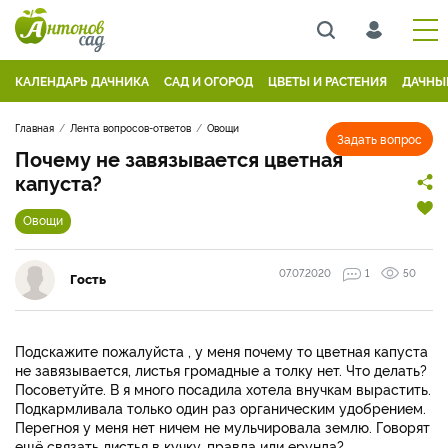
КАЛЕНДАРЬ ДАЧНИКА
САД И ОГОРОД
ЦВЕТЫ И РАСТЕНИЯ
ДАЧНЫ
Главная
Лента вопросов-ответов
Овощи
Задать вопрос
Почему не завязывается цветная
капуста?
Овощи
07.07.2020
1
50
Гость
Подскажите пожалуйста , у меня почему то цветная капуста
не завязывается, листья громадные а толку нет. Что делать?
Посоветуйте. В я много посадила хотела внучкам вырастить.
Подкармливала только один раз органическим удобрением.
Перегноя у меня нет ничем не мульчировала землю. Говорят
ещё связать листья в кучку, правда или ерунда?