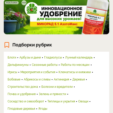
РЕКЛАМА
Подборки рубрик
Блоги
Арбузы и дыни
Гладиолусы
Лунный календарь
Дельфиниумы
Сезонные работы
Работы по месяцам
Ирисы
Мероприятия и события
Клематисы и княжики
Бобовые
Абрикосы и сливы
Актинидия
Деревья
Строительство дома
Болезни и вредители
Почва и удобрения
Зелень и пряности
Соседство и севооборот
Теплицы и укрытия
Овощи
Плодовые деревья
Ягоды