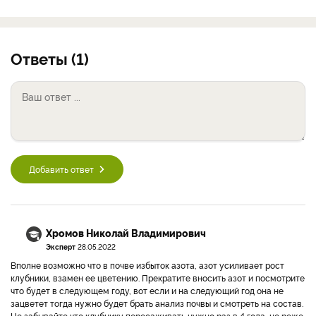
Ответы (1)
Добавить ответ
Хромов Николай Владимирович
Эксперт
28.05.2022
Вполне возможно что в почве избыток азота, азот усиливает рост
клубники, взамен ее цветению. Прекратите вносить азот и посмотрите
что будет в следующем году, вот если и на следующий год она не
зацветет тогда нужно будет брать анализ почвы и смотреть на состав.
Не забывайте что клубнику пересаживать нужно раз в 4 года, не реже