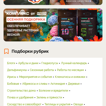
РЕКЛАМА
Подборки рубрик
Блоги
Арбузы и дыни
Гладиолусы
Лунный календарь
Дельфиниумы
Сезонные работы
Работы по месяцам
Ирисы
Мероприятия и события
Клематисы и княжики
Бобовые
Абрикосы и сливы
Актинидия
Деревья
Строительство дома
Болезни и вредители
Почва и удобрения
Зелень и пряности
Соседство и севооборот
Теплицы и укрытия
Овощи