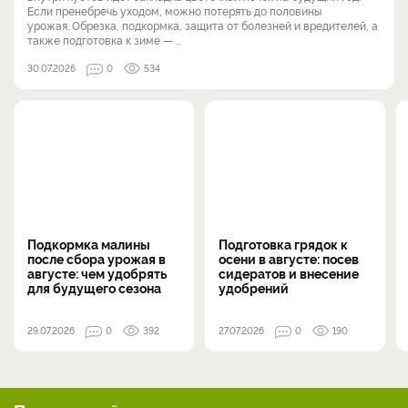
Если пренебречь уходом, можно потерять до половины
урожая. Обрезка, подкормка, защита от болезней и вредителей, а
также подготовка к зиме — ...
30.07.2026
0
534
Подкормка малины
Подготовка грядок к
после сбора урожая в
осени в августе: посев
августе: чем удобрять
сидератов и внесение
для будущего сезона
удобрений
29.07.2026
0
392
27.07.2026
0
190