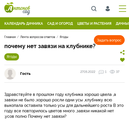
КАЛЕНДАРЬ ДАЧНИКА
САД И ОГОРОД
ЦВЕТЫ И РАСТЕНИЯ
ДАЧНЫ
Главная
Лента вопросов-ответов
Ягоды
Задать вопрос
почему нет завязи на клубнике?
Ягоды
27.05.2022
1
37
Гость
Здравствуйте в прошлом году клубника хорошо цвела ,а
завязи не было ,хорошо росли одни усы ,клубнику всю
выкопала оставила только усы для дальнейшего роста В это
году все повторилось цветов много ,завязи никакой нет
,усов полно Почему нет завязи?