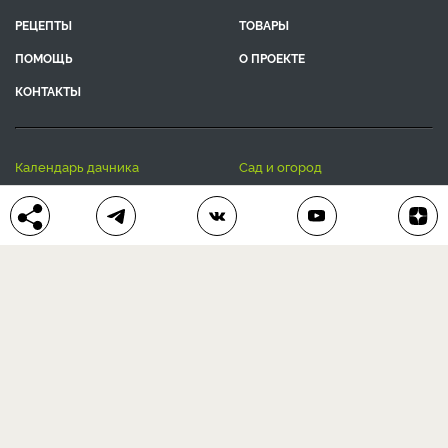
РЕЦЕПТЫ
ТОВАРЫ
ПОМОЩЬ
О ПРОЕКТЕ
КОНТАКТЫ
календарь дачника
сад и огород
цветы и растения
дачный дизайн
хозяйственные дела
полезные рецепты
® Антонов сад 2015-2026
Политика конфиденциальности
Пользовательское соглашение
Другие наши проекты:
Сканворды
online
Любое использование материала допускается только с
письменного согласия редакции