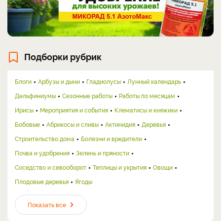
Подборки рубрик
Блоги
Арбузы и дыни
Гладиолусы
Лунный календарь
Дельфиниумы
Сезонные работы
Работы по месяцам
Ирисы
Мероприятия и события
Клематисы и княжики
Бобовые
Абрикосы и сливы
Актинидия
Деревья
Строительство дома
Болезни и вредители
Почва и удобрения
Зелень и пряности
Соседство и севооборот
Теплицы и укрытия
Овощи
Плодовые деревья
Ягоды
Показать все