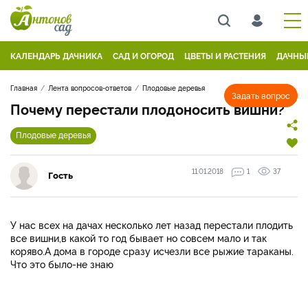
КАЛЕНДАРЬ ДАЧНИКА
САД И ОГОРОД
ЦВЕТЫ И РАСТЕНИЯ
ДАЧНЫ
Главная
Лента вопросов-ответов
Плодовые деревья
Задать вопрос
Почему перестали плодоносить вишни?
Плодовые деревья
11.01.2018
1
37
Гость
У нас всех на дачах несколько лет назад перестали плодить
все вишни,в какой то год бывает но совсем мало и так
коряво.А дома в городе сразу исчезли все рыжие тараканы.
Что это было-не знаю