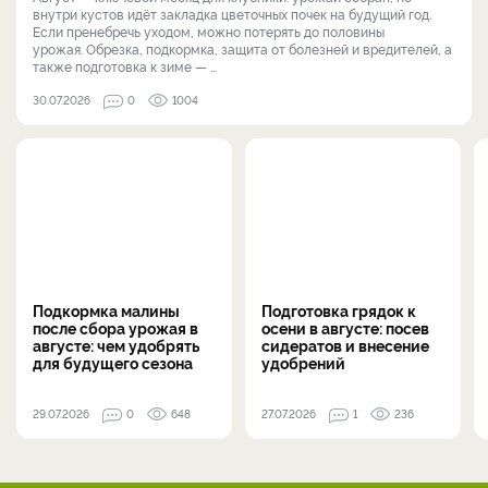
внутри кустов идёт закладка цветочных почек на будущий год.
Если пренебречь уходом, можно потерять до половины
урожая. Обрезка, подкормка, защита от болезней и вредителей, а
также подготовка к зиме — ...
30.07.2026
0
1004
Подкормка малины
Подготовка грядок к
после сбора урожая в
осени в августе: посев
августе: чем удобрять
сидератов и внесение
для будущего сезона
удобрений
29.07.2026
0
648
27.07.2026
1
236