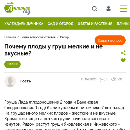
КАЛЕНДАРЬ ДАЧНИКА
САД И ОГОРОД
ЦВЕТЫ И РАСТЕНИЯ
ДАЧНЫ
Главная
Лента вопросов-ответов
Овощи
Задать вопрос
Почему плоды у груш мелкие и не
вкусные?
Овощи
25.04.2025
1
291
Гость
Груша Лада (плодоношение 2 года и Банановая
(плодоношение 1 год) были куплены в питомнике 7 лет назад.
На грушах много мелких плодов - жесткие и не вкусные.
Кроме того, еще на ветках груши начинали загнивать
изнутри. Рядом растут груши Яковлевская и Чижевского -
великолепные, вкусные и красивые. Что надо сделать, чтобы