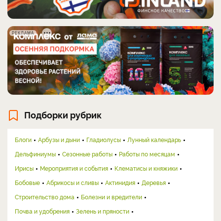
РЕКЛАМА
Подборки рубрик
Блоги
Арбузы и дыни
Гладиолусы
Лунный календарь
Дельфиниумы
Сезонные работы
Работы по месяцам
Ирисы
Мероприятия и события
Клематисы и княжики
Бобовые
Абрикосы и сливы
Актинидия
Деревья
Строительство дома
Болезни и вредители
Почва и удобрения
Зелень и пряности