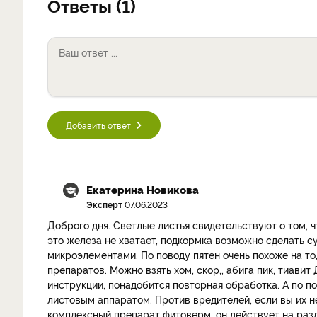
Ответы (1)
Добавить ответ
Екатерина Новикова
Эксперт
07.06.2023
Доброго дня. Светлые листья свидетельствуют о том, чт
это железа не хватает, подкормка возможно сделать 
микроэлементами. По поводу пятен очень похоже на то
препаратов. Можно взять хом, скор,, абига пик, тиави
инструкции, понадобится повторная обработка. А по по
листовым аппаратом. Против вредителей, если вы их не
комплексный препарат фитоверм, он действует на разл