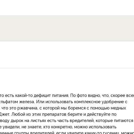
о есть какой-то дефицит питания. По фото видно, что, скорее все
сульфатом железа. Или использовать комплексное удобрение с
, что это ржавчина, с которой мы боремся с помощью медных
т Джет. Любой из этих препаратов берите и действуйте по
воду дырок на листьях есть часть вредителей, которые питаются
 увидели, не знаете, кто конкретно, можно использовать
ичные группы вредителей, если увидите каких-то гусениц, можн