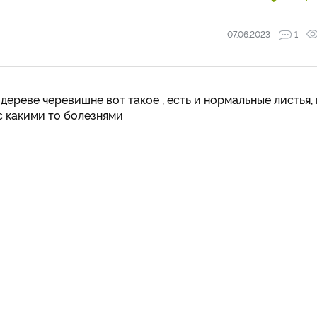
07.06.2023
1
дереве черевишне вот такое , есть и нормальные листья, 
с какими то болезнями