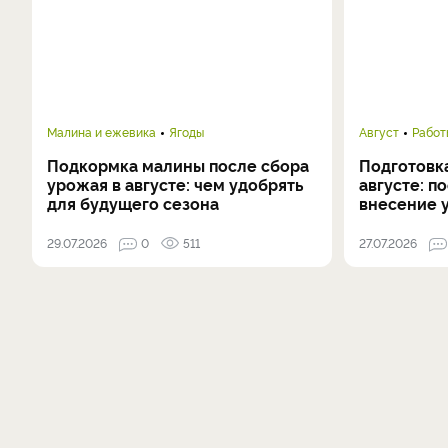
Малина и ежевика
Ягоды
Август
Работ
Подкормка малины после сбора
Подготовка
урожая в августе: чем удобрять
августе: п
для будущего сезона
внесение 
29.07.2026
0
511
27.07.2026