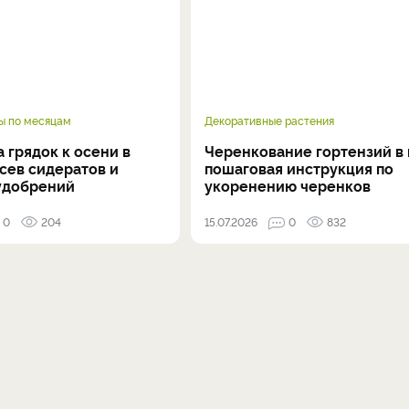
ы по месяцам
Декоративные растения
 грядок к осени в
Черенкование гортензий в 
осев сидератов и
пошаговая инструкция по
удобрений
укоренению черенков
0
204
15.07.2026
0
832