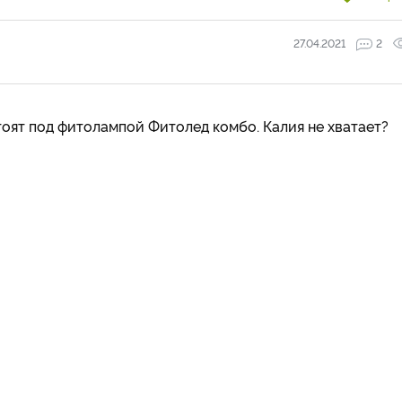
27.04.2021
2
тоят под фитолампой Фитолед комбо. Калия не хватает?