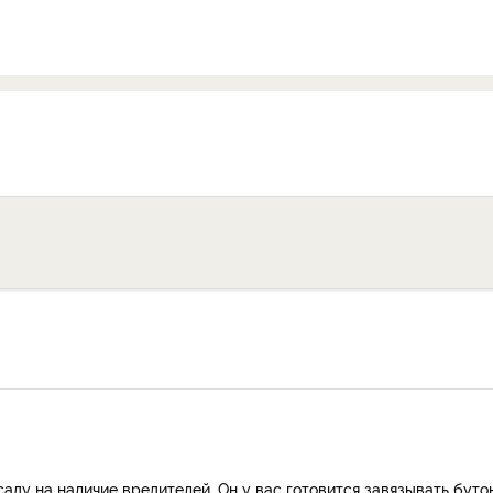
аду на наличие вредителей. Он у вас готовится завязывать буто