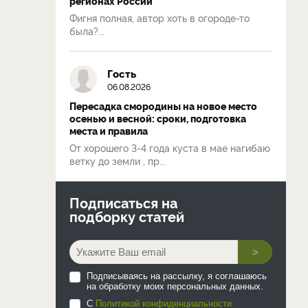
регионах России
Фигня полная, автор хоть в огороде-то
была?...
Гость
06.08.2026
Пересадка смородины на новое место
осенью и весной: сроки, подготовка
места и правила
От хорошего 3-4 года куста в мае нагибаю
ветку до земли , пр...
Подписаться на
подборку статей
>
Подписываясь на рассылку, я соглашаюсь
на обработку моих персональных данных.
С
Политикой конфиденциальности