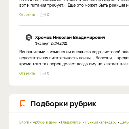
вот и питания требует) . Еще это может быть реакция н
Ответить
0
Хромов Николай Владимирович
Эксперт
27.04.2021
Виновниками в изменении внешнего вида листовой плас
недостаточная питательность почвы; - болезни; - вреди
кроме того так перец делает когда ему не хватает вла
Ответить
0
Подборки рубрик
Блоги
Арбузы и дыни
Гладиолусы
Лунный календарь
Дель