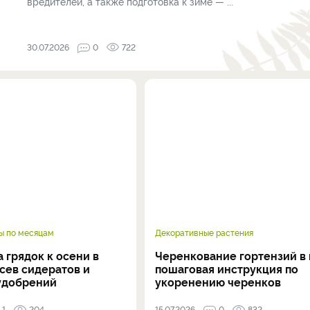
вредителей, а также подготовка к зиме — ...
30.07.2026
0
722
ы по месяцам
Декоративные растения
 грядок к осени в
Черенкование гортензий в 
осев сидератов и
пошаговая инструкция по
удобрений
укоренению черенков
1
204
15.07.2026
0
832