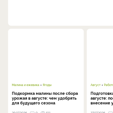
Малина и ежевика
Ягоды
Август
Работ
Подкормка малины после сбора
Подготовка
урожая в августе: чем удобрять
августе: п
для будущего сезона
внесение 
29.07.2026
0
511
27.07.2026