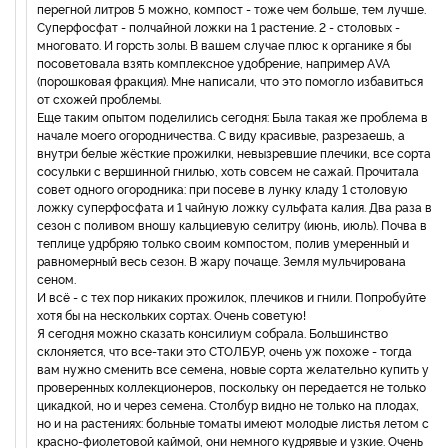
перегной литров 5 можно, компост - тоже чем больше, тем лучше.
Суперфосфат - полчайной ложки на 1 растение. 2 - столовых -
многовато. И горсть золы. В вашем случае плюс к органике я бы
посоветовала взять комплексное удобрение, например АVA
(порошковая фракция). Мне написали, что это помогло избавиться
от схожей проблемы.
Еще таким опытом поделились сегодня: Была такая же проблема в
начале моего огородничества. С виду красивые, разрезаешь, а
внутри белые жёсткие прожилки, невызревшие плечики, все сорта
сосульки с вершинной гнилью, хоть совсем не сажай. Прочитала
совет одного огородника: при посеве в лунку кладу 1 столовую
ложку суперфосфата и 1 чайную ложку сульфата калия. Два раза в
сезон с поливом вношу кальциевую селитру (июнь, июль). Почва в
теплице удрбряю только своим компостом, полив умеренный и
равномерный весь сезон. В жару почаще. Земля мульчирована
сеном.
И всё - с тех пор никаких прожилок, плечиков и гнили. Попробуйте
хотя бы на нескольких сортах. Очень советую!
Я сегодня можно сказать консилиум собрала. Большинство
склоняется, что все-таки это СТОЛБУР, очень уж похоже - тогда
вам нужно сменить все семена, новые сорта желательно купить у
проверенных коллекционеров, поскольку он передается не только
цикадкой, но и через семена. Столбур видно не только на плодах,
но и на растениях: больные томаты имеют молодые листья летом с
красно-фиолетовой каймой, они немного кудрявые и узкие. Очень