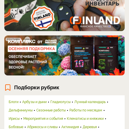
РЕКЛАМА
Подборки рубрик
Блоги
Арбузы и дыни
Гладиолусы
Лунный календарь
Дельфиниумы
Сезонные работы
Работы по месяцам
Ирисы
Мероприятия и события
Клематисы и княжики
Бобовые
Абрикосы и сливы
Актинидия
Деревья