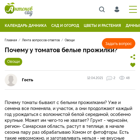
КАЛЕНДАРЬ ДАЧНИКА
САД И ОГОРОД
ЦВЕТЫ И РАСТЕНИЯ
ДАЧНЫ
Главная
Лента вопросов-ответов
Овощи
Задать вопрос
Почему у томатов белые прожилки?
Овощи
12.04.2021
2
48
Гость
Почему томаты бывают с белыми прожилками? Уже и
семена все поменяла, и участок, а они продолжают каждый
год урождаться с волокнистой белой серединой, особенно
крупные. Может им чего-то не хватает? Грунт - чернозём,
регион- Самарская область, растут в теплице, в начале
сезона пару раз обрабатываю Хомом от фитофторы. Есть
такие невозможно, и заготавливать нельзя - не вкусные