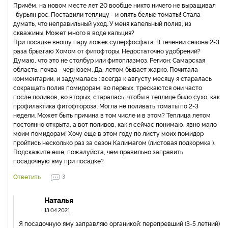
Причём, на новом месте лет 20 вообще никто ничего не выращивал
-бурьян рос. Поставили теплицу - и опять белые томаты! Стала
думать, что неправильный уход. У меня капельный полив, из
скважины. Может много в воде кальция?
При посадке вношу пару ложек суперфосфата. В течении сезона 2-3
раза брызгаю Хомом от фитофторы. Недостаточно удобрений?
Думаю, что это не столбур или фитоплазмоз. Регион: Самарская
область, почва - чернозем. Да, летом бывает жарко. Почитала
комментарии, и задумалась : всегда к августу месяцу я старалась
сокращать полив помидорам, во первых, трескаются они часто
после поливов, во вторых, старалась, чтобы в теплице было сухо, как
профилактика фитофтороза. Могла не поливать томаты по 2-3
недели. Может быть причина в том числе и в этом? Теплица летом
постоянно открыта, а вот поливов, как я сейчас понимаю, явно мало
моим помидорам! Хочу еще в этом году по листу моих помидор
пройтись несколько раз за сезон Калимагом (листовая подкормка ).
Подскажите еше, пожалуйста, чем правильно заправить
посадочную яму при посадке?
Ответить
3
Наталья
13.04.2021
Я посадочную яму заправляю органикой: перепревший (3-5 летний)