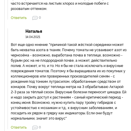
часто встречается на листьях хлороз и молодые побеги с
розоватым оттенком.
Ответить
0
Наталья
14.04.2021
Вот еще одно мнение: "причиной такой жёсткой серединки может
быть нехватка азота в тканях. Почему томаты не усваивают азот из
чернозёма - возможно, выработана почва в теплице, возможно -
бурьян рос на не плодородной почве, а может, действительно
полив. А может, и то, и то. Но я бы не стала исключать и вирусные
повреждения томатов. Поэтому я бы выращивала их из покупных у
коллекционеров или проверенных производителей семян - с
рождения под тонким лутрасилом, обработанным средством от
комаров. Почву вокруг теплицы метра на 3 обрабатываю Актарой
2-3 раза за тёплый сезон. Вирусные болезни переносит цикадка. Ей
и надо закрыть доступ к растениям - самый критический период -
конец июня. Возможно, нужно купить пару тройку гибридов с
устойчивостью к мозаикам и т.д., к вирусным заболеваниям, и
посадить их рядом в грядку как индикаторы. Если они будут
нормальными, значит это вирус"
Ответить
0