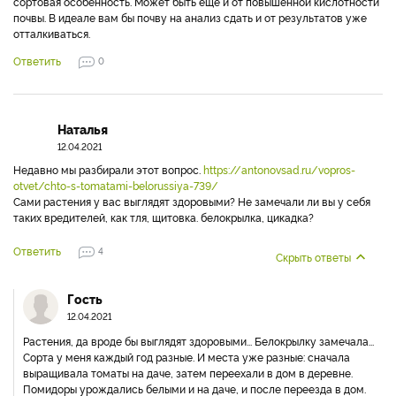
сортовая особенность. Может быть еще и от повышенной кислотности
почвы. В идеале вам бы почву на анализ сдать и от результатов уже
отталкиваться.
Ответить
0
Наталья
12.04.2021
Недавно мы разбирали этот вопрос.
https://antonovsad.ru/vopros-
otvet/chto-s-tomatami-belorussiya-739/
Сами растения у вас выглядят здоровыми? Не замечали ли вы у себя
таких вредителей, как тля, щитовка. белокрылка, цикадка?
Ответить
4
Скрыть ответы
Гость
12.04.2021
Растения, да вроде бы выглядят здоровыми... Белокрылку замечала...
Сорта у меня каждый год разные. И места уже разные: сначала
выращивала томаты на даче, затем переехали в дом в деревне.
Помидоры урождались белыми и на даче, и после переезда в дом.