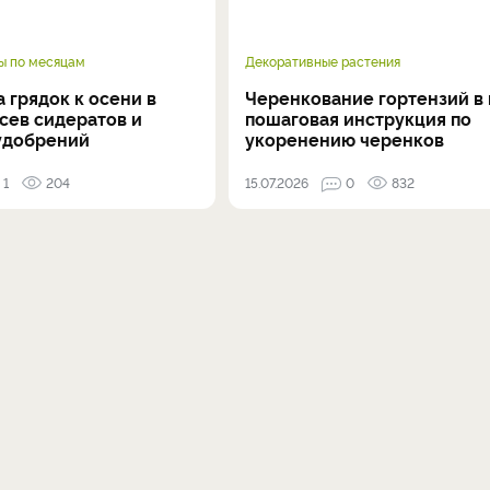
ы по месяцам
Декоративные растения
 грядок к осени в
Черенкование гортензий в 
осев сидератов и
пошаговая инструкция по
удобрений
укоренению черенков
1
204
15.07.2026
0
832