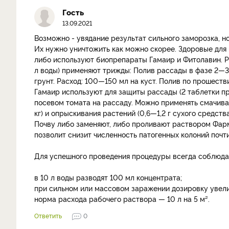
Гость
13.09.2021
Возможно - увядание результат сильного заморозка, но
Их нужно уничтожить как можно скорее. Здоровые дл
либо используют биопрепараты Гамаир и Фитолавин. Р
л воды) применяют трижды: Полив рассады в фазе 2—3 
грунт. Расход: 100—150 мл на куст. Полив по прошестви
Гамаир используют для защиты рассады (2 таблетки пр
посевом томата на рассаду. Можно применять смачива
кг) и опрыскивания растений (0,6—1,2 г сухого средст
Почву либо заменяют, либо проливают раствором Фар
позволит снизит численность патогенных колоний почти
Для успешного проведения процедуры всегда соблюда
в 10 л воды разводят 100 мл концентрата;
при сильном или массовом заражении дозировку увели
норма расхода рабочего раствора — 10 л на 5 м².
Ответить
0