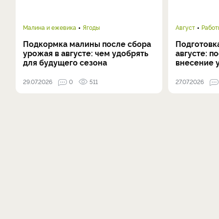
Малина и ежевика
Ягоды
Август
Работ
Подкормка малины после сбора
Подготовка
урожая в августе: чем удобрять
августе: п
для будущего сезона
внесение 
29.07.2026
0
511
27.07.2026