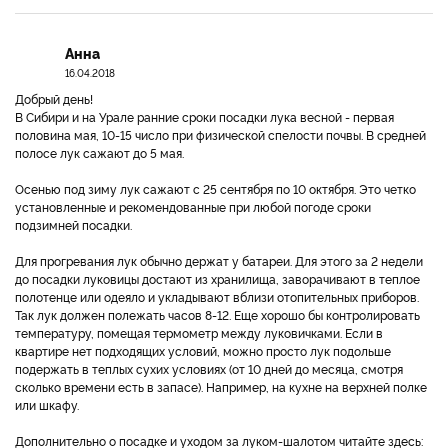
Анна
16.04.2018
Добрый день!
В Сибири и на Урале ранние сроки посадки лука весной - первая
половина мая, 10-15 число при физической спелости почвы. В средней
полосе лук сажают до 5 мая.
Осенью под зиму лук сажают с 25 сентября по 10 октября. Это четко
установленные и рекомендованные при любой погоде сроки
подзимней посадки.
Для прогревания лук обычно держат у батареи. Для этого за 2 недели
до посадки луковицы достают из хранилища, заворачивают в теплое
полотенце или одеяло и укладывают вблизи отопительных приборов.
Так лук должен полежать часов 8-12. Еще хорошо бы контролировать
температуру, помещая термометр между луковичками. Если в
квартире нет подходящих условий, можно просто лук подольше
подержать в теплых сухих условиях (от 10 дней до месяца, смотря
сколько времени есть в запасе). Например, на кухне на верхней полке
или шкафу.
Дополнительно о посадке и уходом за луком-шалотом читайте здесь: