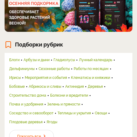
Подборки рубрик
Блоги
Арбузы и дыни
Гладиолусы
Лунный календарь
Дельфиниумы
Сезонные работы
Работы по месяцам
Ирисы
Мероприятия и события
Клематисы и княжики
Бобовые
Абрикосы и сливы
Актинидия
Деревья
Строительство дома
Болезни и вредители
Почва и удобрения
Зелень и пряности
Соседство и севооборот
Теплицы и укрытия
Овощи
Плодовые деревья
Ягоды
Показать все