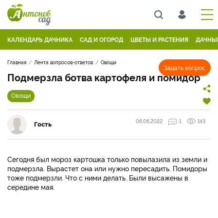
КАЛЕНДАРЬ ДАЧНИКА
САД И ОГОРОД
ЦВЕТЫ И РАСТЕНИЯ
ДАЧНЫ
Главная
Лента вопросов-ответов
Овощи
Задать вопрос
Подмерзла ботва картофеля и помидор
Овощи
06.06.2022
1
143
Гость
Сегодня был мороз картошка только повылазила из земли и
подмерзла. Вырастет она или нужно пересадить. Помидоры
тоже подмерзли. Что с ними делать. Были высажены в
середине мая.