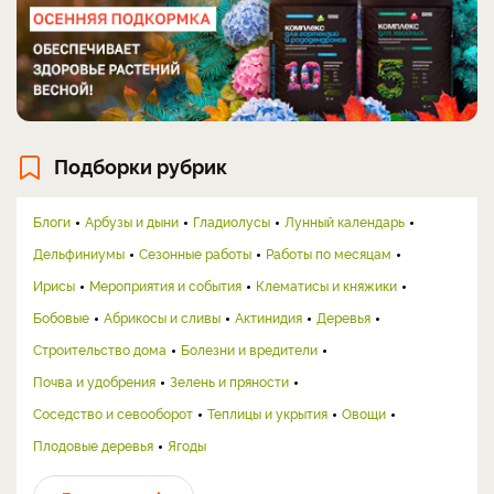
Подборки рубрик
Блоги
Арбузы и дыни
Гладиолусы
Лунный календарь
Дельфиниумы
Сезонные работы
Работы по месяцам
Ирисы
Мероприятия и события
Клематисы и княжики
Бобовые
Абрикосы и сливы
Актинидия
Деревья
Строительство дома
Болезни и вредители
Почва и удобрения
Зелень и пряности
Соседство и севооборот
Теплицы и укрытия
Овощи
Плодовые деревья
Ягоды