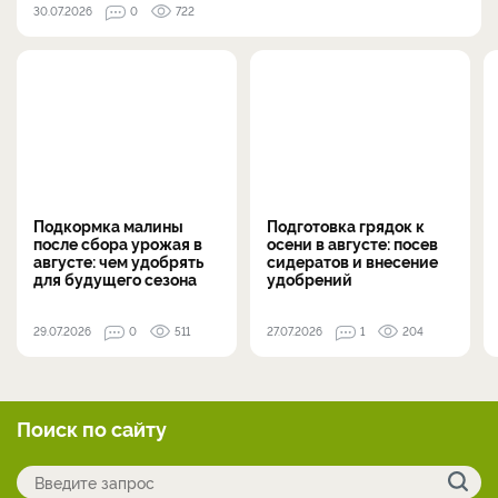
30.07.2026
0
722
Подкормка малины
Подготовка грядок к
после сбора урожая в
осени в августе: посев
августе: чем удобрять
сидератов и внесение
для будущего сезона
удобрений
29.07.2026
0
511
27.07.2026
1
204
Поиск по сайту