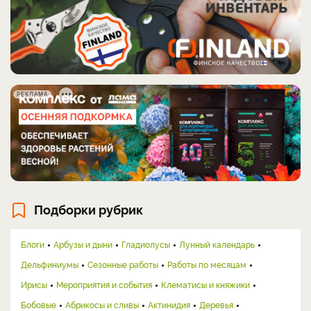
РЕКЛАМА
Подборки рубрик
Блоги
Арбузы и дыни
Гладиолусы
Лунный календарь
Дельфиниумы
Сезонные работы
Работы по месяцам
Ирисы
Мероприятия и события
Клематисы и княжики
Бобовые
Абрикосы и сливы
Актинидия
Деревья