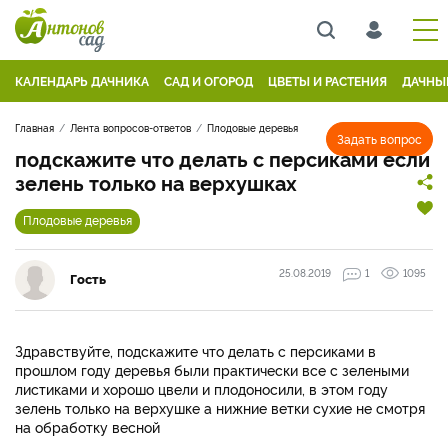
КАЛЕНДАРЬ ДАЧНИКА
САД И ОГОРОД
ЦВЕТЫ И РАСТЕНИЯ
ДАЧНЫ
Главная
Лента вопросов-ответов
Плодовые деревья
Задать вопрос
подскажите что делать с персиками если
зелень только на верхушках
Плодовые деревья
25.08.2019
1
1095
Гость
Здравствуйте, подскажите что делать с персиками в
прошлом году деревья были практически все с зелеными
листиками и хорошо цвели и плодоносили, в этом году
зелень только на верхушке а нижние ветки сухие не смотря
на обработку весной