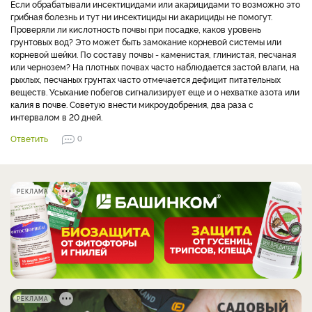
Если обрабатывали инсектицидами или акарицидами то возможно это
грибная болезнь и тут ни инсектициды ни акарициды не помогут.
Проверяли ли кислотность почвы при посадке, каков уровень
грунтовых вод? Это может быть замокание корневой системы или
корневой шейки. По составу почвы - каменистая, глинистая, песчаная
или чернозем? На плотных почвах часто наблюдается застой влаги, на
рыхлых, песчаных грунтах часто отмечается дефицит питательных
веществ. Усыхание побегов сигнализирует еще и о нехватке азота или
калия в почве. Советую внести микроудобрения, два раза с
интервалом в 20 дней.
Ответить
0
РЕКЛАМА
РЕКЛАМА