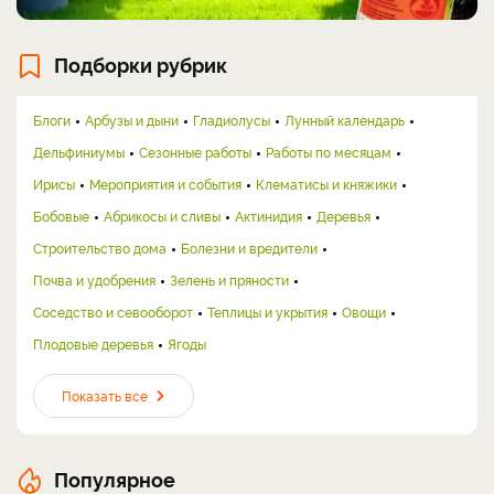
Подборки рубрик
Блоги
Арбузы и дыни
Гладиолусы
Лунный календарь
Дельфиниумы
Сезонные работы
Работы по месяцам
Ирисы
Мероприятия и события
Клематисы и княжики
Бобовые
Абрикосы и сливы
Актинидия
Деревья
Строительство дома
Болезни и вредители
Почва и удобрения
Зелень и пряности
Соседство и севооборот
Теплицы и укрытия
Овощи
Плодовые деревья
Ягоды
Показать все
Популярное