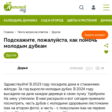
КАЛЕНДАРЬ ДАЧНИКА
САД И ОГОРОД
ЦВЕТЫ И РАСТЕНИЯ
ДАЧНЫ
Главная
Лента вопросов-ответов
Другое
Задать вопрос
Подскажите, пожалуйста, как помочь
молодым дубкам
Другое
Дарья
07.06.2025
1
38
Здравствуйте! В 2023 году посадила дома в стаканчики
жёлуди. За год выросли молодые дубки. В 2024 году
высадили на даче каждое деревце в свою лунку. Удобрили.
На зиму утеплили. В мае раскрыли и вот сегодня приехали
посмотреть, часть дубов с молодыми здоровыми листочками
(как на втором фото), а часть - с пожухлыми (как на первом