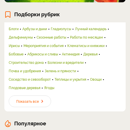
Подборки рубрик
Блоги
Арбузы и дыни
Гладиолусы
Лунный календарь
Дельфиниумы
Сезонные работы
Работы по месяцам
Ирисы
Мероприятия и события
Клематисы и княжики
Бобовые
Абрикосы и сливы
Актинидия
Деревья
Строительство дома
Болезни и вредители
Почва и удобрения
Зелень и пряности
Соседство и севооборот
Теплицы и укрытия
Овощи
Плодовые деревья
Ягоды
Показать все
Популярное