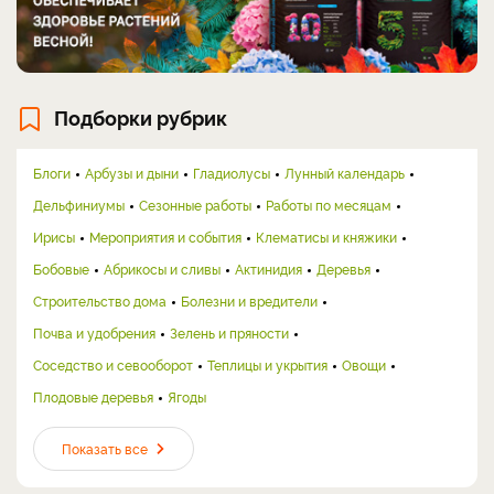
Подборки рубрик
Блоги
Арбузы и дыни
Гладиолусы
Лунный календарь
Дельфиниумы
Сезонные работы
Работы по месяцам
Ирисы
Мероприятия и события
Клематисы и княжики
Бобовые
Абрикосы и сливы
Актинидия
Деревья
Строительство дома
Болезни и вредители
Почва и удобрения
Зелень и пряности
Соседство и севооборот
Теплицы и укрытия
Овощи
Плодовые деревья
Ягоды
Показать все