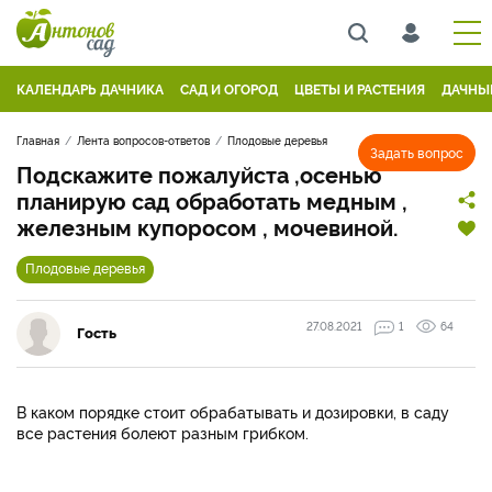
КАЛЕНДАРЬ ДАЧНИКА
САД И ОГОРОД
ЦВЕТЫ И РАСТЕНИЯ
ДАЧНЫ
Главная
Лента вопросов-ответов
Плодовые деревья
Задать вопрос
Подскажите пожалуйста ,осенью
планирую сад обработать медным ,
железным купоросом , мочевиной.
Плодовые деревья
27.08.2021
1
64
Гость
В каком порядке стоит обрабатывать и дозировки, в саду
все растения болеют разным грибком.