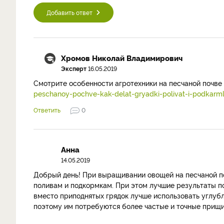
Добавить ответ
Хромов Николай Владимирович
Эксперт
16.05.2019
Смотрите особенности агротехники на песчаной почве 
peschanoy-pochve-kak-delat-gryadki-polivat-i-podkarm
Ответить
0
Анна
14.05.2019
Добрый день! При выращивании овощей на песчаной п
поливам и подкормкам. При этом лучшие результаты по
вместо приподнятых грядок лучше использовать углубл
поэтому им потребуются более частые и точные прищи