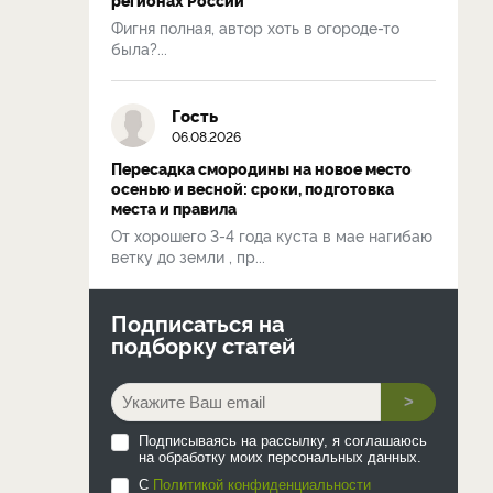
Фигня полная, автор хоть в огороде-то
была?...
Гость
06.08.2026
Пересадка смородины на новое место
осенью и весной: сроки, подготовка
места и правила
От хорошего 3-4 года куста в мае нагибаю
ветку до земли , пр...
Подписаться на
подборку статей
>
Подписываясь на рассылку, я соглашаюсь
на обработку моих персональных данных.
С
Политикой конфиденциальности