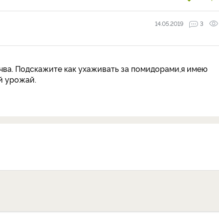
14.05.2019
3
очва. Подскажите как ухаживать за помидорами,я имею
й урожай.