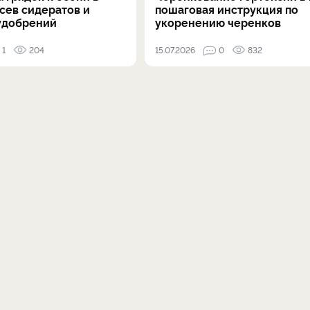
осев сидератов и
пошаговая инструкция по
удобрений
укоренению черенков
1
204
15.07.2026
0
832