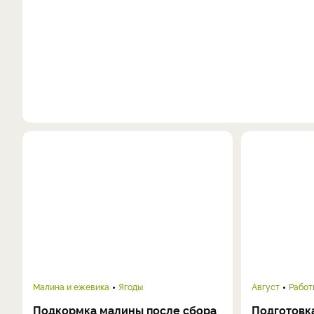
Малина и ежевика
Ягоды
Август
Работ
Подкормка малины после сбора
Подготовка