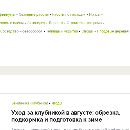
финиумы
Сезонные работы
Работы по месяцам
Ирисы
икосы и сливы
Актинидия
Деревья
Строительство дома
Соседство и севооборот
Теплицы и укрытия
Овощи
Плодовые деревья
Земляника (клубника)
Ягоды
Уход за клубникой в августе: обрезка,
подкормка и подготовка к зиме
Август — ключевой месяц для клубники: урожай собран, но