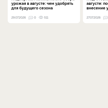
урожая в августе: чем удобрять
августе: п
для будущего сезона
внесение 
29.07.2026
0
511
27.07.2026