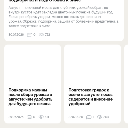
Август — ключевой месяц для клубники: урожай собран, но
внутри кустов идёт закладка цветочных почек на будущий год.
Если пренебречь уходом, можно потерять до половины
урожая. Обрезка, подкормка, защита от болезней и вредителей, а
также подготовка к зиме — ...
30.07.2026
0
722
Подкормка малины
Подготовка грядок к
после сбора урожая в
осени в августе: посев
августе: чем удобрять
сидератов и внесение
для будущего сезона
удобрений
29.07.2026
0
511
27.07.2026
1
204