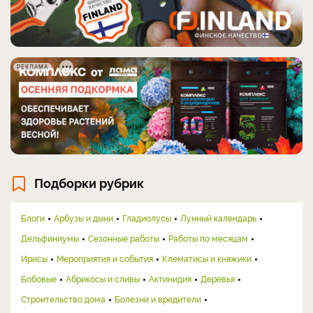
РЕКЛАМА
Подборки рубрик
Блоги
Арбузы и дыни
Гладиолусы
Лунный календарь
Дельфиниумы
Сезонные работы
Работы по месяцам
Ирисы
Мероприятия и события
Клематисы и княжики
Бобовые
Абрикосы и сливы
Актинидия
Деревья
Строительство дома
Болезни и вредители