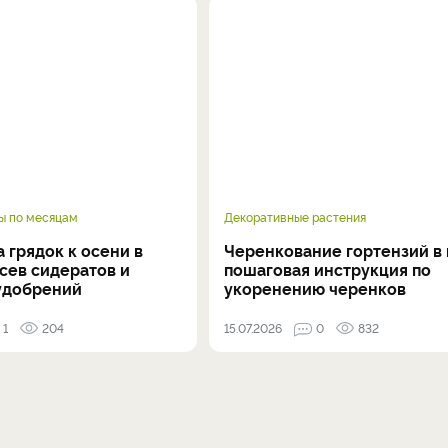
ы по месяцам
Декоративные растения
 грядок к осени в
Черенкование гортензий в 
осев сидератов и
пошаговая инструкция по
удобрений
укоренению черенков
1
204
15.07.2026
0
832