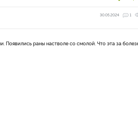
30.05.2024
1
и. Появились раны настволе со смолой. Что эта за болез