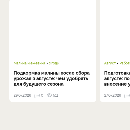
Малина и ежевика
Ягоды
Август
Работ
Подкормка малины после сбора
Подготовка
урожая в августе: чем удобрять
августе: п
для будущего сезона
внесение 
29.07.2026
0
511
27.07.2026