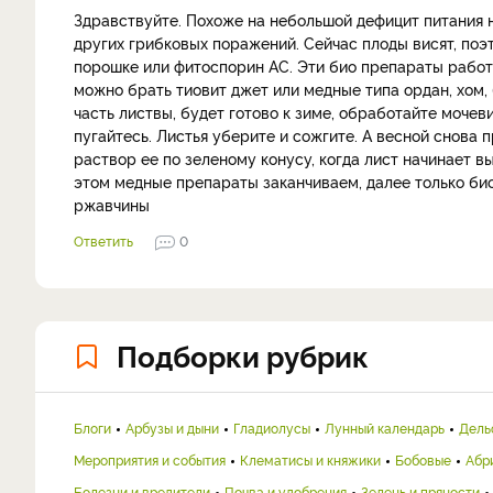
Здравствуйте. Похоже на небольшой дефицит питания н
других грибковых поражений. Сейчас плоды висят, по
порошке или фитоспорин АС. Эти био препараты работ
можно брать тиовит джет или медные типа ордан, хом,
часть листвы, будет готово к зиме, обработайте мочев
пугайтесь. Листья уберите и сожгите. А весной снова 
раствор ее по зеленому конусу, когда лист начинает в
этом медные препараты заканчиваем, далее только би
ржавчины
Ответить
0
Подборки рубрик
Блоги
Арбузы и дыни
Гладиолусы
Лунный календарь
Дель
Мероприятия и события
Клематисы и княжики
Бобовые
Абр
Болезни и вредители
Почва и удобрения
Зелень и пряности