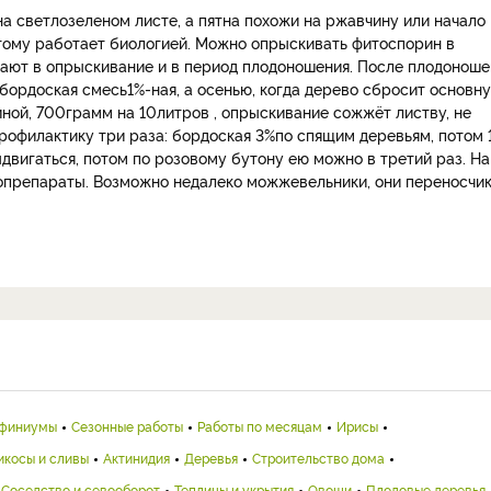
а светлозеленом листе, а пятна похожи на ржавчину или начало
этому работает биологией. Можно опрыскивать фитоспорин в
ают в опрыскивание и в период плодоношения. После плодоноше
 бордоская смесь1%-ная, а осенью, когда дерево сбросит основн
иной, 700грамм на 10литров , опрыскивание сожжёт листву, не
профилактику три раза: бордоская 3%по спящим деревьям, потом 
ыдвигаться, потом по розовому бутону ею можно в третий раз. На
опрепараты. Возможно недалеко можжевельники, они переносчи
финиумы
Сезонные работы
Работы по месяцам
Ирисы
икосы и сливы
Актинидия
Деревья
Строительство дома
Соседство и севооборот
Теплицы и укрытия
Овощи
Плодовые деревья