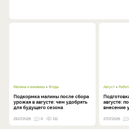
Малина и ежевика
Ягоды
Август
Работ
Подкормка малины после сбора
Подготовка
урожая в августе: чем удобрять
августе: п
для будущего сезона
внесение 
29.07.2026
0
511
27.07.2026