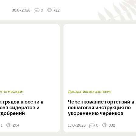
30.07.2026
0
722
ы по месяцам
Декоративные растения
 грядок к осени в
Черенкование гортензий в 
осев сидератов и
пошаговая инструкция по
удобрений
укоренению черенков
1
204
15.07.2026
0
832