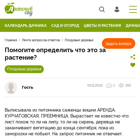
КАЛЕНДАРЬ ДАЧНИКА
САД И ОГОРОД
ЦВЕТЫ И РАСТЕНИЯ
ДАЧНЫ
Главная
Лента вопросов-ответов
Плодовые деревья
Задать вопрос
Помогите определить что это за
растение?
Плодовые деревья
09.11.2022
1
393
Гость
Выписывала из питомника саженцы вишни АРЕНДА,
КУРЧАТОВСКАЯ, ПРЕЕМНИЦА. Вырастает не известно что:
лист похож то ли на липу, то ли на сирень, деревца не
заканчивают вегетацию до конца сентября, пока из
заморозки не побьют. На запрос питомник не отвечает.