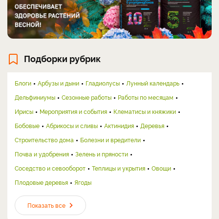
Подборки рубрик
Блоги
Арбузы и дыни
Гладиолусы
Лунный календарь
Дельфиниумы
Сезонные работы
Работы по месяцам
Ирисы
Мероприятия и события
Клематисы и княжики
Бобовые
Абрикосы и сливы
Актинидия
Деревья
Строительство дома
Болезни и вредители
Почва и удобрения
Зелень и пряности
Соседство и севооборот
Теплицы и укрытия
Овощи
Плодовые деревья
Ягоды
Показать все