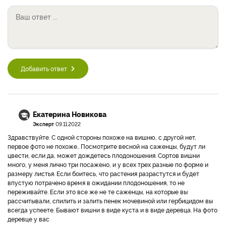
Добавить ответ
Екатерина Новикова
Эксперт
09.11.2022
Здравствуйте. С одной стороны похоже на вишню, с другой нет,
первое фото не похоже.. Посмотрите весной на саженцы, будут ли
цвести, если да, может дождетесь плодоношения. Сортов вишни
много, у меня лично три посажено, и у всех трех разные по форме и
размеру листья. Если боитесь, что растения разрастутся и будет
впустую потрачено время в ожидании плодоношения, то не
переживайте. Если это все же не те саженцы, на которые вы
рассчитывали, спилить и залить пенек мочевиной или гербицидом вы
всегда успеете. Бывают вишни в виде куста и в виде деревца. На фото
деревце у вас