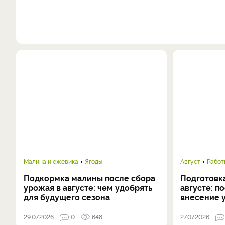
Малина и ежевика
Ягоды
Август
Работ
Подкормка малины после сбора
Подготовка
урожая в августе: чем удобрять
августе: п
для будущего сезона
внесение 
29.07.2026
0
648
27.07.2026