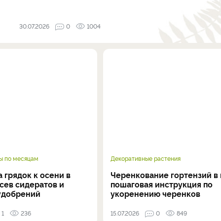
30.07.2026
0
1004
ы по месяцам
Декоративные растения
 грядок к осени в
Черенкование гортензий в 
осев сидератов и
пошаговая инструкция по
удобрений
укоренению черенков
1
236
15.07.2026
0
849