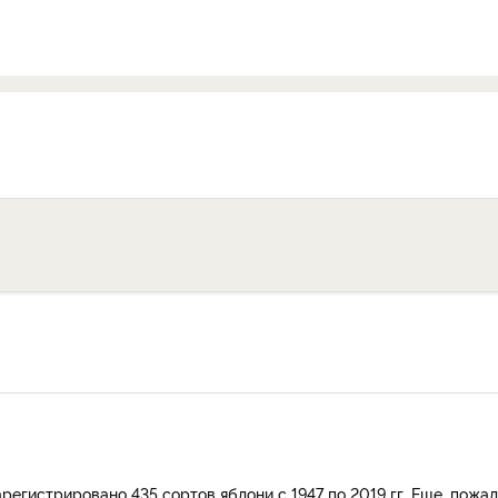
регистрировано 435 сортов яблони с 1947 по 2019 гг. Еще, пожал