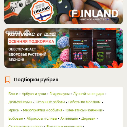
РЕКЛАМА
Подборки рубрик
Блоги
Арбузы и дыни
Гладиолусы
Лунный календарь
Дельфиниумы
Сезонные работы
Работы по месяцам
Ирисы
Мероприятия и события
Клематисы и княжики
Бобовые
Абрикосы и сливы
Актинидия
Деревья
Строительство дома
Болезни и вредители