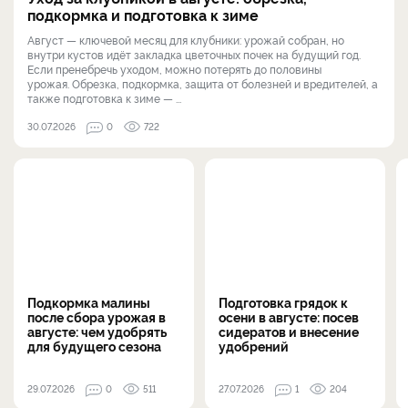
подкормка и подготовка к зиме
Август — ключевой месяц для клубники: урожай собран, но
внутри кустов идёт закладка цветочных почек на будущий год.
Если пренебречь уходом, можно потерять до половины
урожая. Обрезка, подкормка, защита от болезней и вредителей, а
также подготовка к зиме — ...
30.07.2026
0
722
Подкормка малины
Подготовка грядок к
после сбора урожая в
осени в августе: посев
августе: чем удобрять
сидератов и внесение
для будущего сезона
удобрений
29.07.2026
0
511
27.07.2026
1
204