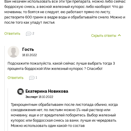
Вам незачем использовать все эти три препарата, можно либо сейчас
бордоскую смесь, а весной железный купорос либо наоборот. Что до
мочевины, то боятся не следует, ею работают прямо по листу,
растворите 600 грамм в ведре воды и обрабатывайте смело. Можно и
после того как упадут листья.
Ответить
2
Скрыть ответы
Гость
18.10.2022
Подскажите пожалуйста, какой сейчас лучше выбрать тогда 3
процента бордоской Или железный купорос ? Спасибо!
Ответить
1
Екатерина Новикова
Эксперт
18.10.2022
Трехроцентным обрабатываем после листопада обычно, когда
сокодвижения нет, по листьям можно 1%-ный раствор или
мочевину, еще и от вредителей поборитесь. Выбор железный
купорос или бордосская смесь за вами, лучше их чередовать.
Можно использовать один какой-то состав