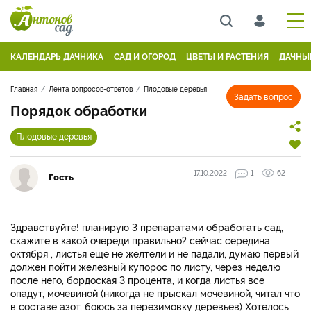
КАЛЕНДАРЬ ДАЧНИКА
САД И ОГОРОД
ЦВЕТЫ И РАСТЕНИЯ
ДАЧНЫ
Главная
Лента вопросов-ответов
Плодовые деревья
Задать вопрос
Порядок обработки
Плодовые деревья
17.10.2022
1
62
Гость
Здравствуйте! планирую 3 препаратами обработать сад,
скажите в какой очереди правильно? сейчас середина
октября , листья еще не желтели и не падали, думаю первый
должен пойти железный купорос по листу, через неделю
после него, бордоская 3 процента, и когда листья все
опадут, мочевиной (никогда не прыскал мочевиной, читал что
в составе азот, боюсь за перезимовку деревьев) Хотелось