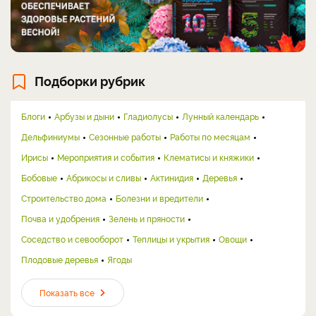
Подборки рубрик
Блоги
Арбузы и дыни
Гладиолусы
Лунный календарь
Дельфиниумы
Сезонные работы
Работы по месяцам
Ирисы
Мероприятия и события
Клематисы и княжики
Бобовые
Абрикосы и сливы
Актинидия
Деревья
Строительство дома
Болезни и вредители
Почва и удобрения
Зелень и пряности
Соседство и севооборот
Теплицы и укрытия
Овощи
Плодовые деревья
Ягоды
Показать все