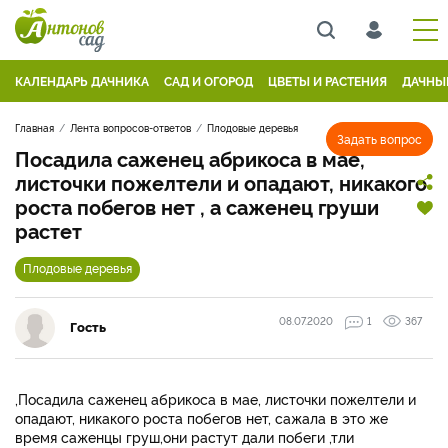
КАЛЕНДАРЬ ДАЧНИКА
САД И ОГОРОД
ЦВЕТЫ И РАСТЕНИЯ
ДАЧНЫ
Главная
Лента вопросов-ответов
Плодовые деревья
Задать вопрос
Посадила саженец абрикоса в мае,
листочки пожелтели и опадают, никакого
роста побегов нет , а саженец груши
растет
Плодовые деревья
08.07.2020
1
367
Гость
,Посадила саженец абрикоса в мае, листочки пожелтели и
опадают, никакого роста побегов нет, сажала в это же
время саженцы груш,они растут дали побеги ,тли