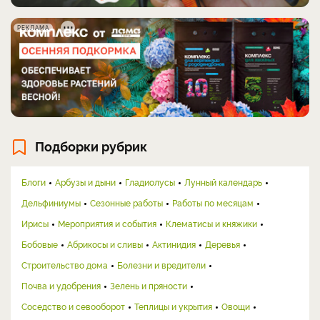
РЕКЛАМА
Подборки рубрик
Блоги
Арбузы и дыни
Гладиолусы
Лунный календарь
Дельфиниумы
Сезонные работы
Работы по месяцам
Ирисы
Мероприятия и события
Клематисы и княжики
Бобовые
Абрикосы и сливы
Актинидия
Деревья
Строительство дома
Болезни и вредители
Почва и удобрения
Зелень и пряности
Соседство и севооборот
Теплицы и укрытия
Овощи