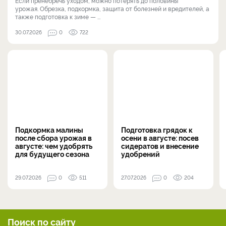
Если пренебречь уходом, можно потерять до половины
урожая. Обрезка, подкормка, защита от болезней и вредителей, а
также подготовка к зиме — ...
30.07.2026
0
722
Подкормка малины
Подготовка грядок к
после сбора урожая в
осени в августе: посев
августе: чем удобрять
сидератов и внесение
для будущего сезона
удобрений
29.07.2026
0
511
27.07.2026
0
204
Поиск по сайту