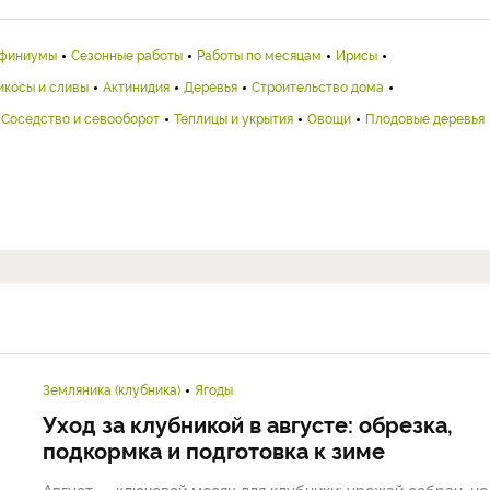
финиумы
Сезонные работы
Работы по месяцам
Ирисы
икосы и сливы
Актинидия
Деревья
Строительство дома
Соседство и севооборот
Теплицы и укрытия
Овощи
Плодовые деревья
Земляника (клубника)
Ягоды
Уход за клубникой в августе: обрезка,
подкормка и подготовка к зиме
Август — ключевой месяц для клубники: урожай собран, но