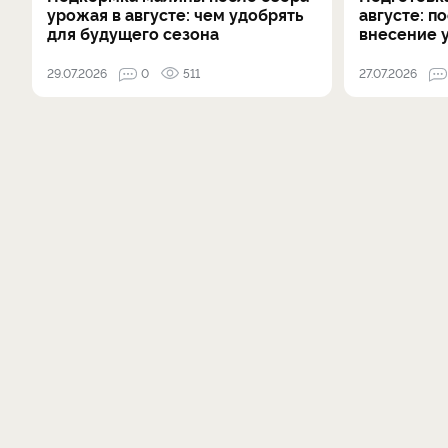
урожая в августе: чем удобрять
августе: п
для будущего сезона
внесение 
29.07.2026
0
511
27.07.2026