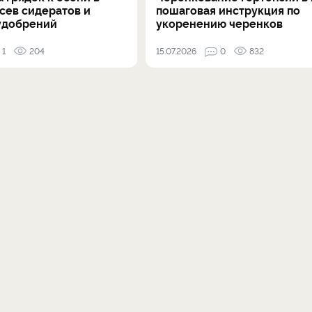
осев сидератов и
пошаговая инструкция по
удобрений
укоренению черенков
1
204
15.07.2026
0
832