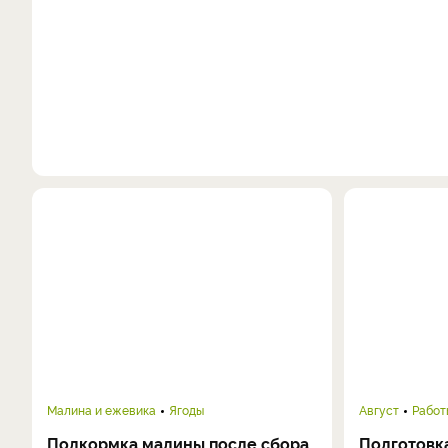
Малина и ежевика
Ягоды
Август
Работ
Подкормка малины после сбора
Подготовка