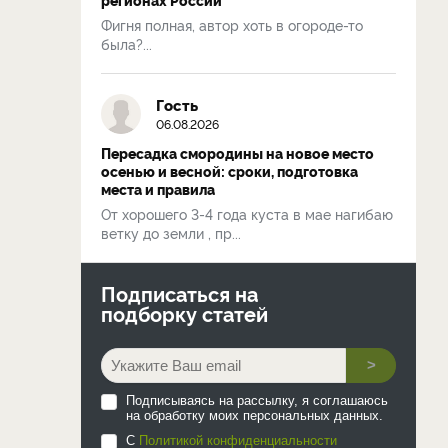
Фигня полная, автор хоть в огороде-то
была?...
Гость
06.08.2026
Пересадка смородины на новое место
осенью и весной: сроки, подготовка
места и правила
От хорошего 3-4 года куста в мае нагибаю
ветку до земли , пр...
Подписаться на
подборку статей
>
Подписываясь на рассылку, я соглашаюсь
на обработку моих персональных данных.
С
Политикой конфиденциальности