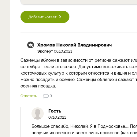
Добавить ответ
Хромов Николай Владимирович
Эксперт
06.10.2021
Саженцы яблони в зависимости от региона сажа.ют или в
сентябре - если это север. Допустимо высаживать саж
косточковых культур к которым относится и вишня и с
можно посадить и осенью. Саженцы облепихи сажают т
осенняя посадка.
Ответить
3
Гость
07.10.2021
Большое спасибо, Николай. Я в Подмосковье.... По
получив их осенью и всего лишь прикопав (как сов