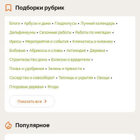
Подборки рубрик
Блоги
Арбузы и дыни
Гладиолусы
Лунный календарь
Дельфиниумы
Сезонные работы
Работы по месяцам
Ирисы
Мероприятия и события
Клематисы и княжики
Бобовые
Абрикосы и сливы
Актинидия
Деревья
Строительство дома
Болезни и вредители
Почва и удобрения
Зелень и пряности
Соседство и севооборот
Теплицы и укрытия
Овощи
Плодовые деревья
Ягоды
Показать все
Популярное