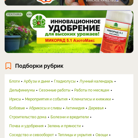
РЕКЛАМА
Подборки рубрик
Блоги
Арбузы и дыни
Гладиолусы
Лунный календарь
Дельфиниумы
Сезонные работы
Работы по месяцам
Ирисы
Мероприятия и события
Клематисы и княжики
Бобовые
Абрикосы и сливы
Актинидия
Деревья
Строительство дома
Болезни и вредители
Почва и удобрения
Зелень и пряности
Соседство и севооборот
Теплицы и укрытия
Овощи