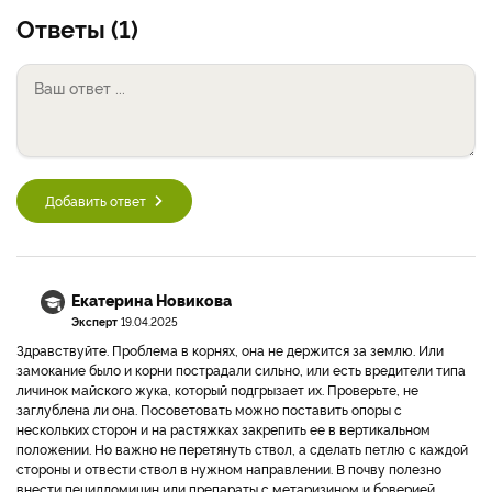
Ответы (1)
Добавить ответ
Екатерина Новикова
Эксперт
19.04.2025
Здравствуйте. Проблема в корнях, она не держится за землю. Или
замокание было и корни пострадали сильно, или есть вредители типа
личинок майского жука, который подгрызает их. Проверьте, не
заглублена ли она. Посоветовать можно поставить опоры с
нескольких сторон и на растяжках закрепить ее в вертикальном
положении. Но важно не перетянуть ствол, а сделать петлю с каждой
стороны и отвести ствол в нужном направлении. В почву полезно
внести пецилломицин или препараты с метаризином и боверией,