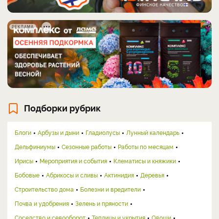
РЕКЛАМА
Подборки рубрик
Блоги
Арбузы и дыни
Гладиолусы
Лунный календарь
Дельфиниумы
Сезонные работы
Работы по месяцам
Ирисы
Мероприятия и события
Клематисы и княжики
Бобовые
Абрикосы и сливы
Актинидия
Деревья
Строительство дома
Болезни и вредители
Почва и удобрения
Зелень и пряности
Соседство и севооборот
Теплицы и укрытия
Овощи