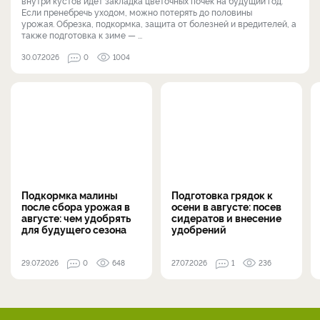
внутри кустов идёт закладка цветочных почек на будущий год.
Если пренебречь уходом, можно потерять до половины
урожая. Обрезка, подкормка, защита от болезней и вредителей, а
также подготовка к зиме — ...
30.07.2026
0
1004
Подкормка малины
Подготовка грядок к
после сбора урожая в
осени в августе: посев
августе: чем удобрять
сидератов и внесение
для будущего сезона
удобрений
29.07.2026
0
648
27.07.2026
1
236