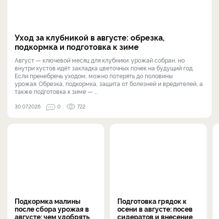
Уход за клубникой в августе: обрезка,
подкормка и подготовка к зиме
Август — ключевой месяц для клубники: урожай собран, но
внутри кустов идёт закладка цветочных почек на будущий год.
Если пренебречь уходом, можно потерять до половины
урожая. Обрезка, подкормка, защита от болезней и вредителей, а
также подготовка к зиме — ...
30.07.2026
0
722
Подкормка малины
Подготовка грядок к
после сбора урожая в
осени в августе: посев
августе: чем удобрять
сидератов и внесение