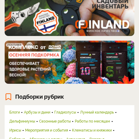
РЕКЛАМА
Подборки рубрик
Блоги
Арбузы и дыни
Гладиолусы
Лунный календарь
Дельфиниумы
Сезонные работы
Работы по месяцам
Ирисы
Мероприятия и события
Клематисы и княжики
Бобовые
Абрикосы и сливы
Актинидия
Деревья