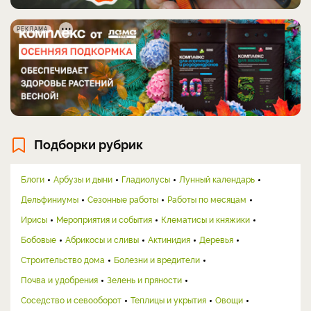
РЕКЛАМА
Подборки рубрик
Блоги
Арбузы и дыни
Гладиолусы
Лунный календарь
Дельфиниумы
Сезонные работы
Работы по месяцам
Ирисы
Мероприятия и события
Клематисы и княжики
Бобовые
Абрикосы и сливы
Актинидия
Деревья
Строительство дома
Болезни и вредители
Почва и удобрения
Зелень и пряности
Соседство и севооборот
Теплицы и укрытия
Овощи