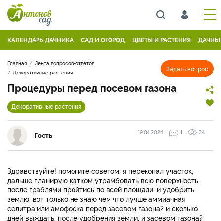
КАЛЕНДАРЬ ДАЧНИКА
САД И ОГОРОД
ЦВЕТЫ И РАСТЕНИЯ
ДАЧНЫ
Главная
Лента вопросов-ответов
Задать вопрос
Декоративные растения
Процедуры перед посевом газона
Декоративные растения
19.04.2024
1
34
Гость
Здравствуйте! помогите советом. я перекопал участок,
дальше планирую катком утрамбовать всю поверхность,
после граблями пройтись по всей площади, и удобрить
землю, вот только не знаю чем что лучше аммиачная
селитра или амофоска перед засевом газона? и сколько
дней выждать, после удобрения земли, и засевом газона?