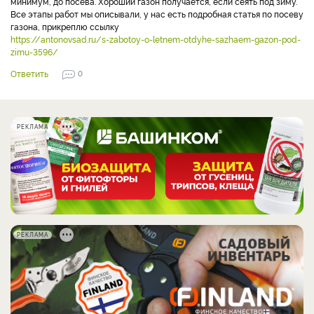
минимум, до посева. Хороший газон получается, если сеять под зиму.
Все этапы работ мы описывали, у нас есть подробная статья по посеву
газона, прикреплю ссылку
https://antonovsad.ru/s-zabotoy-o-letnem-otdyhe-sazhaem-gazon-pod-
zimu-3596/
Ответить
0
РЕКЛАМА
РЕКЛАМА