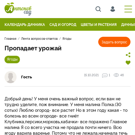
КАЛЕНДАРЬ ДАЧНИКА
САД И ОГОРОД
ЦВЕТЫ И РАСТЕНИЯ
ДАЧНЫ
Главная
Лента вопросов-ответов
Ягоды
Задать вопрос
Пропадает урожай
Ягоды
15.10.2021
1
46
Гость
Добрый день! У меня очень важный вопрос, если вам не
трудно уделите, пож внимание. У меня малина Полка.(30
сотых) Люблю огород- все растет Но в этом году какая - то
болезнь во всем огороде- все гниёт
Клубника,персики,морковь,кабачки- все поражено Главное
малина Я со всего участка не продала почти ничего. Всю
ягоду варила варенье. Потому что не лежала,начинала течь