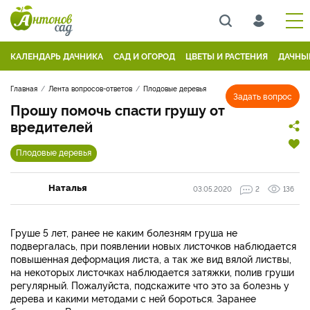
КАЛЕНДАРЬ ДАЧНИКА
САД И ОГОРОД
ЦВЕТЫ И РАСТЕНИЯ
ДАЧНЫ
Главная
Лента вопросов-ответов
Плодовые деревья
Задать вопрос
Прошу помочь спасти грушу от
вредителей
Плодовые деревья
Наталья
03.05.2020
2
136
Груше 5 лет, ранее не каким болезням груша не
подвергалась, при появлении новых листочков наблюдается
повышенная деформация листа, а так же вид вялой листвы,
на некоторых листочках наблюдается затяжки, полив груши
регулярный. Пожалуйста, подскажите что это за болезнь у
дерева и какими методами с ней бороться. Заранее