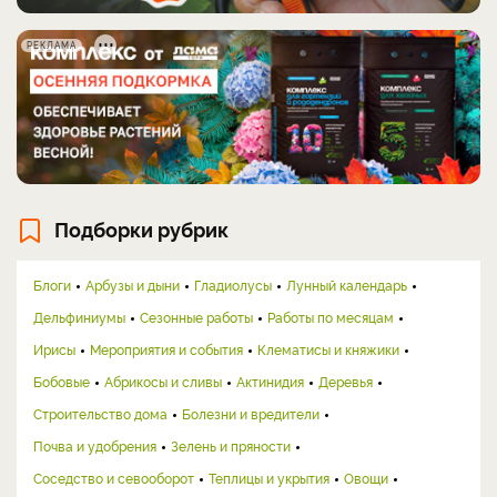
РЕКЛАМА
Подборки рубрик
Блоги
Арбузы и дыни
Гладиолусы
Лунный календарь
Дельфиниумы
Сезонные работы
Работы по месяцам
Ирисы
Мероприятия и события
Клематисы и княжики
Бобовые
Абрикосы и сливы
Актинидия
Деревья
Строительство дома
Болезни и вредители
Почва и удобрения
Зелень и пряности
Соседство и севооборот
Теплицы и укрытия
Овощи