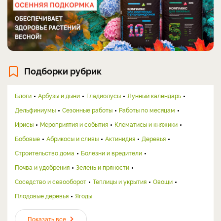
Подборки рубрик
Блоги
Арбузы и дыни
Гладиолусы
Лунный календарь
Дельфиниумы
Сезонные работы
Работы по месяцам
Ирисы
Мероприятия и события
Клематисы и княжики
Бобовые
Абрикосы и сливы
Актинидия
Деревья
Строительство дома
Болезни и вредители
Почва и удобрения
Зелень и пряности
Соседство и севооборот
Теплицы и укрытия
Овощи
Плодовые деревья
Ягоды
Показать все