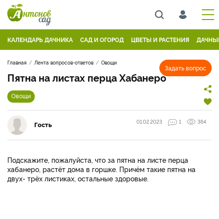
КАЛЕНДАРЬ ДАЧНИКА
САД И ОГОРОД
ЦВЕТЫ И РАСТЕНИЯ
ДАЧНЫ
Главная
Лента вопросов-ответов
Овощи
Задать вопрос
Пятна на листах перца Хабанеро
Овощи
01.02.2023
1
364
Гость
Подскажите, пожалуйста, что за пятна на листе перца
хабанеро, растёт дома в горшке. Причём такие пятна на
двух- трёх листиках, остальные здоровые.