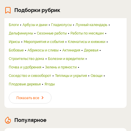
Подборки рубрик
Блоги
Арбузы и дыни
Гладиолусы
Лунный календарь
Дельфиниумы
Сезонные работы
Работы по месяцам
Ирисы
Мероприятия и события
Клематисы и княжики
Бобовые
Абрикосы и сливы
Актинидия
Деревья
Строительство дома
Болезни и вредители
Почва и удобрения
Зелень и пряности
Соседство и севооборот
Теплицы и укрытия
Овощи
Плодовые деревья
Ягоды
Показать все
Популярное