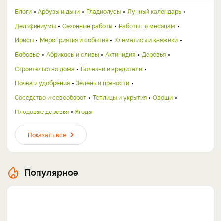
Блоги
Арбузы и дыни
Гладиолусы
Лунный календарь
Дельфиниумы
Сезонные работы
Работы по месяцам
Ирисы
Мероприятия и события
Клематисы и княжики
Бобовые
Абрикосы и сливы
Актинидия
Деревья
Строительство дома
Болезни и вредители
Почва и удобрения
Зелень и пряности
Соседство и севооборот
Теплицы и укрытия
Овощи
Плодовые деревья
Ягоды
Показать все
Популярное