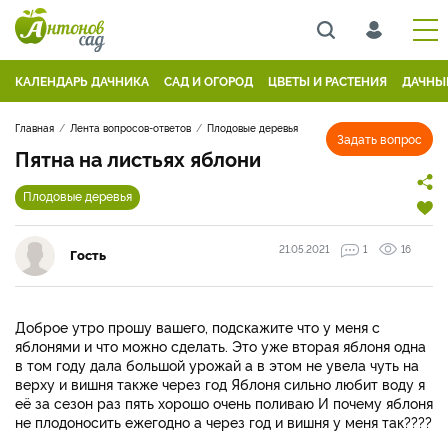
КАЛЕНДАРЬ ДАЧНИКА
САД И ОГОРОД
ЦВЕТЫ И РАСТЕНИЯ
ДАЧНЫ
Главная
Лента вопросов-ответов
Плодовые деревья
Задать вопрос
Пятна на листьях яблони
Плодовые деревья
21.05.2021
1
16
Гость
Доброе утро прошу вашего, подскажите что у меня с
яблонями и что можно сделать. Это уже вторая яблоня одна
в том году дала большой урожай а в этом не увела чуть на
верху и вишня также через год Яблоня сильно любит воду я
её за сезон раз пять хорошо очень поливаю И почему яблоня
не плодоносить ежегодно а через год и вишня у меня так????