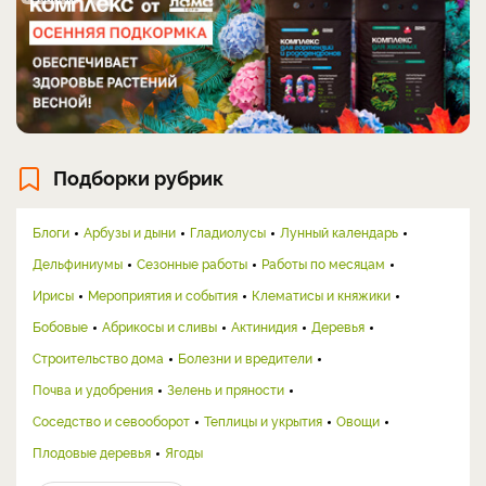
Подборки рубрик
Блоги
Арбузы и дыни
Гладиолусы
Лунный календарь
Дельфиниумы
Сезонные работы
Работы по месяцам
Ирисы
Мероприятия и события
Клематисы и княжики
Бобовые
Абрикосы и сливы
Актинидия
Деревья
Строительство дома
Болезни и вредители
Почва и удобрения
Зелень и пряности
Соседство и севооборот
Теплицы и укрытия
Овощи
Плодовые деревья
Ягоды