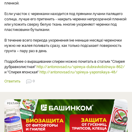
пленкой.
Если участок с черенками находится под прямыми лучами палящего
солнца, лучше его притенить - накрыть черенки непрозрачной пленкой
или уложить сверху белую ткань. многие укореняют черенки под
пластиковыми бутылками.
В течение всего периода укоренения (не меньше месяца) череночки
нужно не жалея поливать сразу, как только подсыхает поверхность
грунта – пару раз в день.
Подробнее о выращивании спиреи можно почитать в статьях "Спирея
дубравколистная"
http://antonovsad.ru/spireya-dubravkolistnaya-862/
и "Спирея японская"
http://antonovsad.ru/spireya-yaponskaya-48/
Ответить
0
РЕКЛАМА