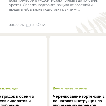
Если пренебречь уходом, можно потерять до половины
урожая. Обрезка, подкормка, защита от болезней и
вредителей, а также подготовка к зиме — ...
30.07.2026
0
722
ы по месяцам
Декоративные растения
 грядок к осени в
Черенкование гортензий в 
осев сидератов и
пошаговая инструкция по
удобрений
укоренению черенков