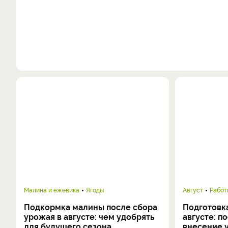
Малина и ежевика
Ягоды
Август
Работ
Подкормка малины после сбора
Подготовка
урожая в августе: чем удобрять
августе: п
для будущего сезона
внесение 