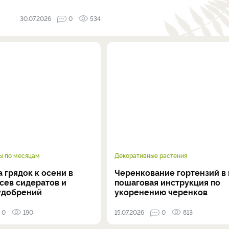
30.07.2026
0
534
ы по месяцам
Декоративные растения
 грядок к осени в
Черенкование гортензий в 
осев сидератов и
пошаговая инструкция по
удобрений
укоренению черенков
0
190
15.07.2026
0
813