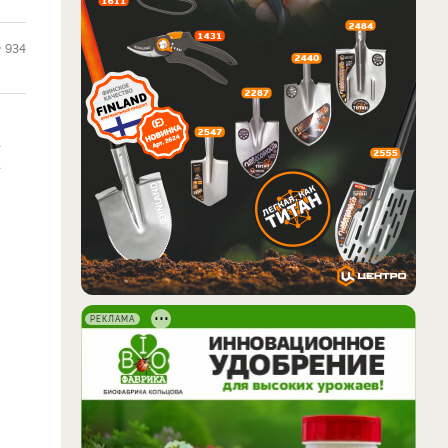
934
.
.
РЕКЛАМА