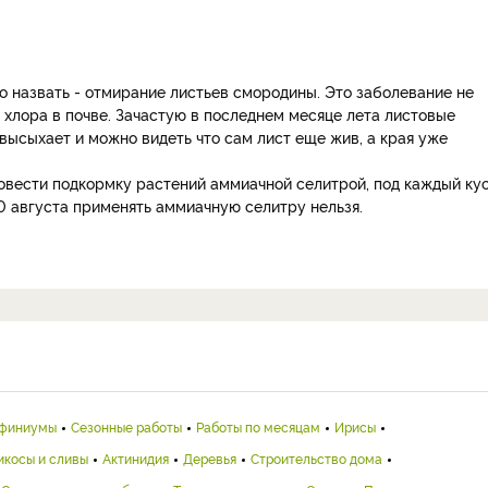
о назвать - отмирание листьев смородины. Это заболевание не
 хлора в почве. Зачастую в последнем месяце лета листовые
высыхает и можно видеть что сам лист еще жив, а края уже
ровести подкормку растений аммиачной селитрой, под каждый ку
 20 августа применять аммиачную селитру нельзя.
финиумы
Сезонные работы
Работы по месяцам
Ирисы
икосы и сливы
Актинидия
Деревья
Строительство дома