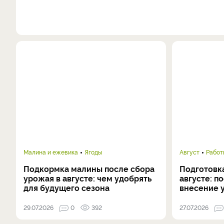
Малина и ежевика
Ягоды
Август
Работ
Подкормка малины после сбора
Подготовка
урожая в августе: чем удобрять
августе: п
для будущего сезона
внесение 
29.07.2026
0
392
27.07.2026