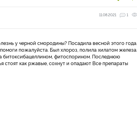
11.08.2021
1
олезнь у черной смородины? Посадила весной этого года
, помоги пожалуйста. Был хлороз, полила хилатом железа
ла битоксибацеллином, фитоспорином. Последнюю
я стоят как ржавые, сохнут и опадают Все препараты