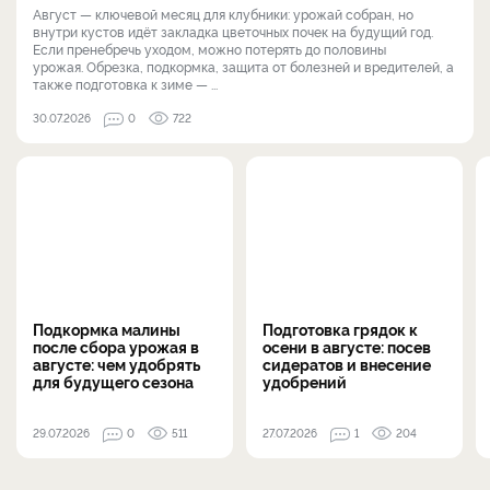
Август — ключевой месяц для клубники: урожай собран, но
внутри кустов идёт закладка цветочных почек на будущий год.
Если пренебречь уходом, можно потерять до половины
урожая. Обрезка, подкормка, защита от болезней и вредителей, а
также подготовка к зиме — ...
30.07.2026
0
722
Подкормка малины
Подготовка грядок к
после сбора урожая в
осени в августе: посев
августе: чем удобрять
сидератов и внесение
для будущего сезона
удобрений
29.07.2026
0
511
27.07.2026
1
204