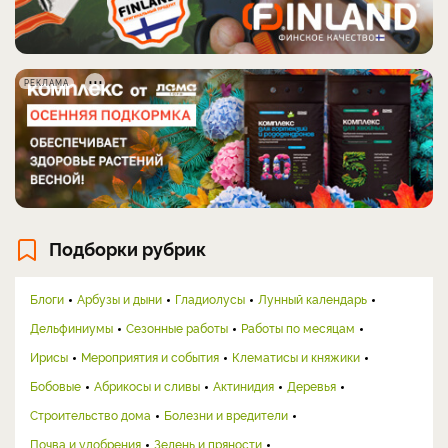
РЕКЛАМА
Подборки рубрик
Блоги
Арбузы и дыни
Гладиолусы
Лунный календарь
Дельфиниумы
Сезонные работы
Работы по месяцам
Ирисы
Мероприятия и события
Клематисы и княжики
Бобовые
Абрикосы и сливы
Актинидия
Деревья
Строительство дома
Болезни и вредители
Почва и удобрения
Зелень и пряности