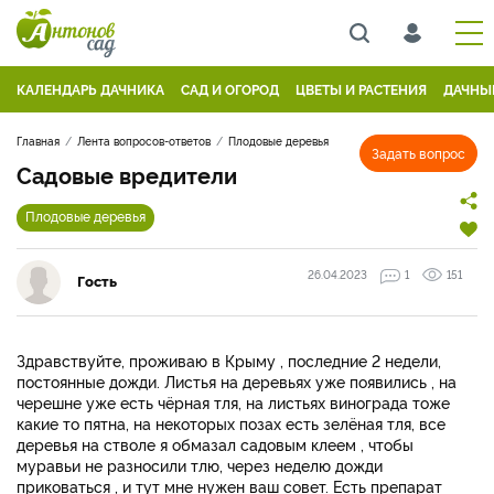
КАЛЕНДАРЬ ДАЧНИКА
САД И ОГОРОД
ЦВЕТЫ И РАСТЕНИЯ
ДАЧНЫ
Главная
Лента вопросов-ответов
Плодовые деревья
Задать вопрос
Садовые вредители
Плодовые деревья
26.04.2023
1
151
Гость
Здравствуйте, проживаю в Крыму , последние 2 недели,
постоянные дожди. Листья на деревьях уже появились , на
черешне уже есть чёрная тля, на листьях винограда тоже
какие то пятна, на некоторых позах есть зелёная тля, все
деревья на стволе я обмазал садовым клеем , чтобы
муравьи не разносили тлю, через неделю дожди
приковаться , и тут мне нужен ваш совет. Есть препарат