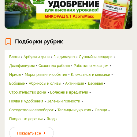
Подборки рубрик
Блоги
Арбузы и дыни
Гладиолусы
Лунный календарь
Дельфиниумы
Сезонные работы
Работы по месяцам
Ирисы
Мероприятия и события
Клематисы и княжики
Бобовые
Абрикосы и сливы
Актинидия
Деревья
Строительство дома
Болезни и вредители
Почва и удобрения
Зелень и пряности
Соседство и севооборот
Теплицы и укрытия
Овощи
Плодовые деревья
Ягоды
Показать все