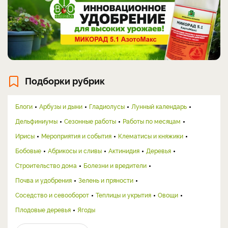
Подборки рубрик
Блоги
Арбузы и дыни
Гладиолусы
Лунный календарь
Дельфиниумы
Сезонные работы
Работы по месяцам
Ирисы
Мероприятия и события
Клематисы и княжики
Бобовые
Абрикосы и сливы
Актинидия
Деревья
Строительство дома
Болезни и вредители
Почва и удобрения
Зелень и пряности
Соседство и севооборот
Теплицы и укрытия
Овощи
Плодовые деревья
Ягоды