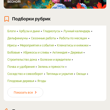
Подборки рубрик
Блоги
Арбузы и дыни
Гладиолусы
Лунный календарь
Дельфиниумы
Сезонные работы
Работы по месяцам
Ирисы
Мероприятия и события
Клематисы и княжики
Бобовые
Абрикосы и сливы
Актинидия
Деревья
Строительство дома
Болезни и вредители
Почва и удобрения
Зелень и пряности
Соседство и севооборот
Теплицы и укрытия
Овощи
Плодовые деревья
Ягоды
Показать все