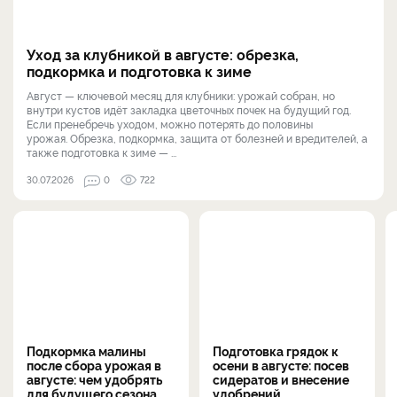
Уход за клубникой в августе: обрезка,
подкормка и подготовка к зиме
Август — ключевой месяц для клубники: урожай собран, но
внутри кустов идёт закладка цветочных почек на будущий год.
Если пренебречь уходом, можно потерять до половины
урожая. Обрезка, подкормка, защита от болезней и вредителей, а
также подготовка к зиме — ...
30.07.2026
0
722
Подкормка малины
Подготовка грядок к
после сбора урожая в
осени в августе: посев
августе: чем удобрять
сидератов и внесение
для будущего сезона
удобрений