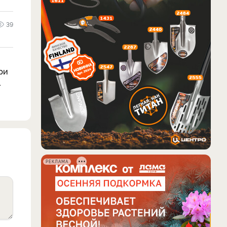
39
ри
.
РЕКЛАМА