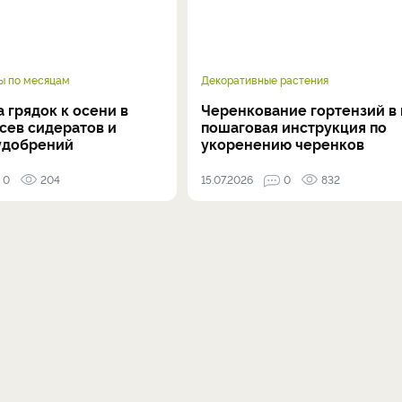
ы по месяцам
Декоративные растения
 грядок к осени в
Черенкование гортензий в 
осев сидератов и
пошаговая инструкция по
удобрений
укоренению черенков
0
204
15.07.2026
0
832