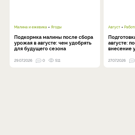
Малина и ежевика
Ягоды
Август
Работ
Подкормка малины после сбора
Подготовка
урожая в августе: чем удобрять
августе: п
для будущего сезона
внесение 
29.07.2026
0
511
27.07.2026